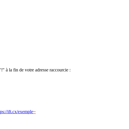
" à la fin de votre adresse raccourcie :
tps://ift.cx/exemple
~