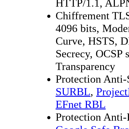
HTTP/1.1, ALP
Chiffrement TL
4096 bits, Mod
Curve, HSTS, 
Secrecy, OCSP st
Transparency
Protection Ant
SURBL
,
Projec
EFnet RBL
Protection Anti-