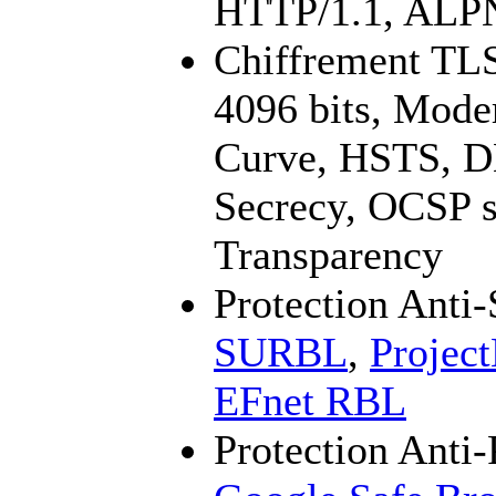
HTTP/1.1, ALP
Chiffrement TL
4096 bits, Mod
Curve, HSTS, 
Secrecy, OCSP st
Transparency
Protection Ant
SURBL
,
Projec
EFnet RBL
Protection Anti-