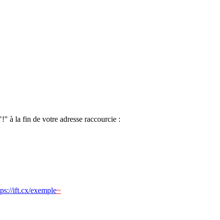
" à la fin de votre adresse raccourcie :
tps://ift.cx/exemple
~